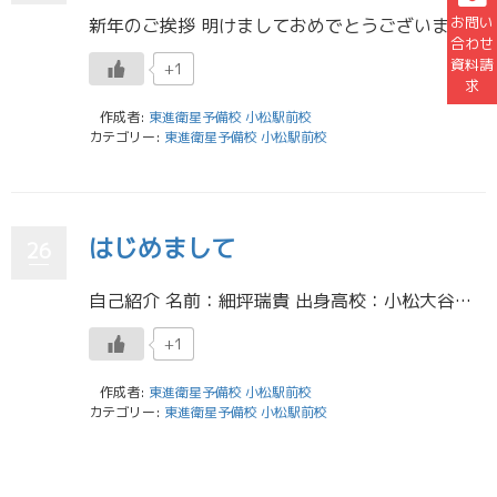
お問い
新年のご挨拶 明けましておめでとうございます。須谷です。 本年もよろしくお願いいたします。 年始の災害の影響がいまだ残りますが、皆様どうぞご自愛専一にてお過ごしください。 共通テスト１日目 今日はとうとう共通テスト１日目 […]
合わせ
資料請
+1
求
作成者:
東進衛星予備校 小松駅前校
カテゴリー:
東進衛星予備校 小松駅前校
はじめまして
26
自己紹介 名前：細坪瑞貴 出身高校：小松大谷高校（特進Aコース） 大学：公立小松大学 保健医療学部 看護学科4年 担当学年：1年 みなさんこんにちは。今年の4月から東進のスタッフになりました、細坪（ほそつぼ）です。今大学 […]
+1
作成者:
東進衛星予備校 小松駅前校
カテゴリー:
東進衛星予備校 小松駅前校