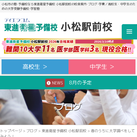
小松市の塾･予備校なら東進衛星予備校 小松駅前校の校舎案内･ブログ･学費／高校生・中学生のた
めの大学受験予備校･学習塾
高校生 ＞
中学生 ＞
8月の予定
NEWS
ブログ
トップページ
>
ブログ
>
東進衛星予備校 小松駅前校
>
春のうちに大学調べをして
みよう！