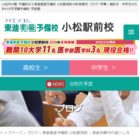
小松市の塾･予備校なら東進衛星予備校 小松駅前校の校舎案内･ブログ･学費／高校生・中学生のた
めの大学受験予備校･学習塾
高校生 ＞
中学生 ＞
8月の予定
NEWS
ブログ
トップページ
>
ブログ
>
東進衛星予備校 小松駅前校
>
東進休館中の過ごし方