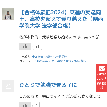
【合格体験記2024】東進の友達同
士、高校を超えて乗り越えた【関西
学院大学 法学部合格】
私が本格的に受験勉強し始めたのは、高３の部活終了後です。東進では、早期に受講を終わらせ、共通テストと志望校の過去問演習講座を開始することを意識し、部活後、そのまま東進に行き、家族が迎えに来るまで学習していました。 私にと […]
+1
作成者:
東進衛星予備校 小松駅前校
カテゴリー:
合格体験記
,
東進衛星予備校 小松駅前校
お問い
合わせ
資料請
ひとりで勉強できる子に
21
求
こんにちは！横山です＾＾ だんだん寒くなってきましたが、みなさん体調崩していませんか？ さて、各高校で期末テストが迫ってきていますね！ 家でこもって勉強する人や、学校に行って勉強する人、東進に来る人、いろいろだと思います […]
0