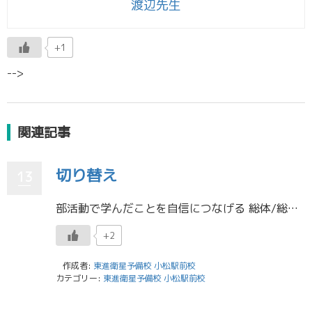
渡辺先生
+1
-->
関連記事
切り替え
13
部活動で学んだことを自信につなげる 総体/総文も終わり、結果はどうであれ、みんなで協力、団結して一つの目標に向かって努力するということが人生においてとても大きな経験だと思います。私も高校の部活動で努力し続けることや仲間と […]
+2
作成者:
東進衛星予備校 小松駅前校
カテゴリー:
東進衛星予備校 小松駅前校