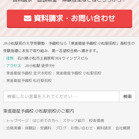
資料請求・お問い合わせ
JR小松駅前の大学受験塾・予備校なら「東進衛星予備校 小松駅前校」高校生の
受験指導に本気で取り組み、第一志望校合格へ導きます。
住所
石川県小松市土居原町369 ウイングスビル
アクセス
JR小松駅 徒歩3分
東進衛星予備校 金沢本町校
東進衛星予備校 小松駅前校
東進衛星予備校 松任駅前校
検
索
結
東進衛星予備校 小松駅前校のご案内
果:
トップページ
はじめての方へ
スタッフ紹介
校舎環境
合格実績・体験記
受講料
ブログ
お問い合わせ・資料請求
会社概要