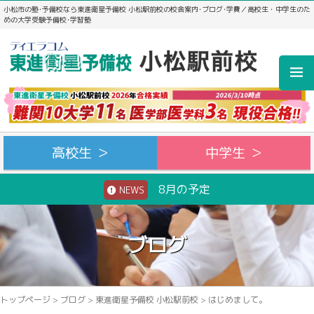
小松市の塾･予備校なら東進衛星予備校 小松駅前校の校舎案内･ブログ･学費／高校生・中学生のた
めの大学受験予備校･学習塾
高校生 ＞
中学生 ＞
8月の予定
NEWS
ブログ
トップページ
>
ブログ
>
東進衛星予備校 小松駅前校
>
はじめまして。