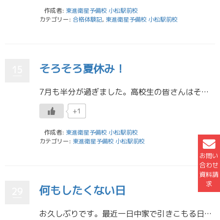
作成者:
東進衛星予備校 小松駅前校
カテゴリー:
合格体験記
,
東進衛星予備校 小松駅前校
そろそろ夏休み！
15
7月も半分が過ぎました。高校生の皆さんはそろそろ夏休みですね。私は、8月から二か月間夏休みなのですが、9月に教育実習があるので、夏休みはほぼ一か月です。仕方ないことですが他の学類の学生がうらやましいと思ってしまいます。大 […]
+1
作成者:
東進衛星予備校 小松駅前校
カテゴリー:
東進衛星予備校 小松駅前校
お問い
合わせ
資料請
求
何もしたくない日
29
お久しぶりです。最近一日中家で引きこもる日がほしいと切実に思っている渡辺です。 最近、大学の時間割を見てもさほど忙しくないはずなのに、自分の体感とても一日一日が早く、疲れを感じています、、、なんでかな。 皆さんも部活に勉 […]