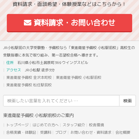
資料請求・面談希望・体験授業などはこちらから！
資料請求・お問い合わせ
JR小松駅前の大学受験塾・予備校なら「東進衛星予備校 小松駅前校」高校生の
受験指導に本気で取り組み、第一志望校合格へ導きます。
住所
石川県小松市土居原町369 ウイングスビル
アクセス
JR小松駅 徒歩3分
東進衛星予備校 金沢本町校
東進衛星予備校 小松駅前校
東進衛星予備校 松任駅前校
検
索
結
東進衛星予備校 小松駅前校のご案内
果:
トップページ
はじめての方へ
スタッフ紹介
校舎環境
合格実績・体験記
受講料
ブログ
お問い合わせ・資料請求
会社概要