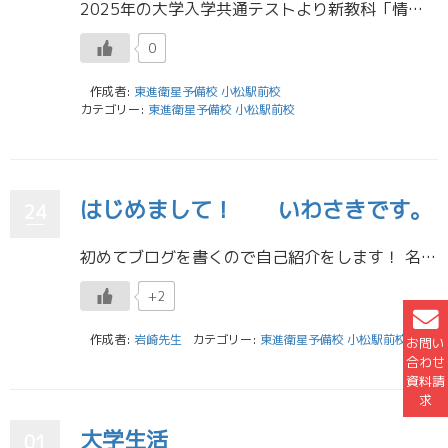
2025年の大学入学共通テストより新教科「情報」が追加されます。 これは来年度より始まる新学習指導要領に対応したものです。 来春4月に新高1として新課程で学んだ学年が高3となり受験に挑むタイミングで、受験も新課程版に移行 […]
0
作成者:
東進衛星予備校 小松駅前校
カテゴリー:
東進衛星予備校 小松駅前校
はじめまして！ いわさきです。
24
初めてブログを書くので自己紹介をします！ 名前：岩崎 大和（イワサキ ヤマト） 出身：辰口中学校 → 小松明峰高校 所属：金沢大学 理工学域 ３学類一括 担当学年：高校一年生 はじめまして、今年から東進のスタッフになった […]
+2
作成者:
岩崎先生
カテゴリー:
東進衛星予備校 小松駅前校
お問い
合わせ
資料請
求
大学生活
01