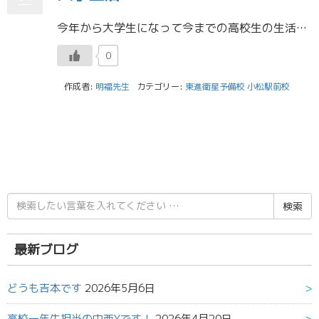
今年から大学生になって今までの高校生の生活と違うなーと思ったことについて今回は書きます。 授業時間が45分or 50分から90分になった いままでの高校生の授業時間の２倍近くの時間になって最初の方はとても授業が長く感じま […]
0
作成者:
明福先生
カテゴリー:
東進衛星予備校 小松駅前校
検
索
結
果:
最新ブログ
どうも吉本です
2026年5月6日
高校一年生担当の中西Yです！
2026年4月20日