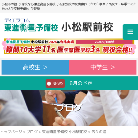
小松市の塾･予備校なら東進衛星予備校 小松駅前校の校舎案内･ブログ･学費／高校生・中学生のた
めの大学受験予備校･学習塾
高校生 ＞
中学生 ＞
8月の予定
NEWS
ブログ
トップページ
>
ブログ
>
東進衛星予備校 小松駅前校
>
各々の道