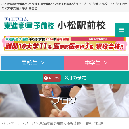
小松市の塾･予備校なら東進衛星予備校 小松駅前校の校舎案内･ブログ･学費／高校生・中学生のた
めの大学受験予備校･学習塾
高校生 ＞
中学生 ＞
8月の予定
NEWS
ブログ
トップページ
>
ブログ
>
東進衛星予備校 小松駅前校
>
春のご挨拶