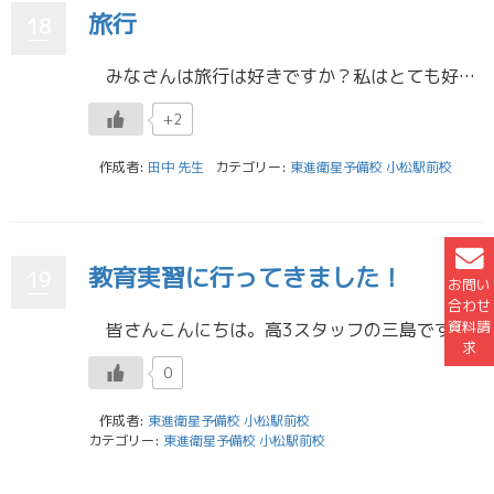
旅行
18
みなさんは旅行は好きですか？私はとても好きなので良く行くのですが、コロナの水際対策なども緩和されたため、先日約３年ぶりに海外旅行に行ってきました。今回の旅先はフィリピンとタイで期間は約3週間。この日のためにバイトを頑張 […]
+2
作成者:
田中 先生
カテゴリー:
東進衛星予備校 小松駅前校
教育実習に行ってきました！
19
お問い
合わせ
資料請
皆さんこんにちは。高3スタッフの三島です。 もう秋を通り越して、冬になったような天気の日が増えてきましたね。 季節の変わり目は体調を崩しやすいのでみなさんも気を付けてください。 さて9月の話になるのですが、3週間の教育 […]
求
0
作成者:
東進衛星予備校 小松駅前校
カテゴリー:
東進衛星予備校 小松駅前校