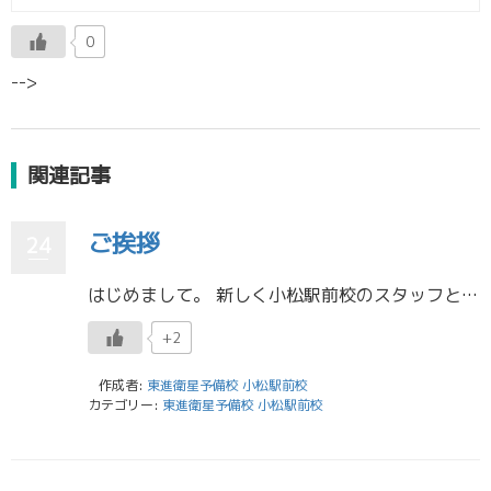
0
-->
関連記事
ご挨拶
24
はじめまして。 新しく小松駅前校のスタッフとして働かせていただくことになりました、須谷 風凛と申します。 下の名前は「風凛」と書いて「ふわり」と読みます。 母がつけてくれたものでとても気に入っているのですが、なかなか読め […]
+2
作成者:
東進衛星予備校 小松駅前校
カテゴリー:
東進衛星予備校 小松駅前校