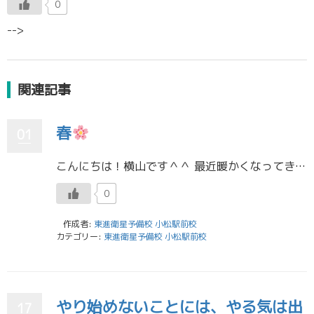
0
-->
関連記事
春
01
こんにちは！横山です＾＾ 最近暖かくなってきて、春の訪れを感じるようになりましたね！ 毎年、お花見に行くのが恒例なので、今年も行けたらなあと計画を立てている最中です、！ 桜の季節と言えば、もうすぐ新学期が始まりますね！ […]
0
作成者:
東進衛星予備校 小松駅前校
カテゴリー:
東進衛星予備校 小松駅前校
やり始めないことには、やる気は出
17