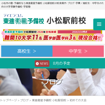
小松市の塾･予備校なら東進衛星予備校 小松駅前校の校舎案内･ブログ･学費／高校生・中学生のた
めの大学受験予備校･学習塾
高校生 ＞
中学生 ＞
8月の予定
NEWS
ブログ
トップページ
>
ブログ
>
東進衛星予備校 小松駅前校
>
初めての大会