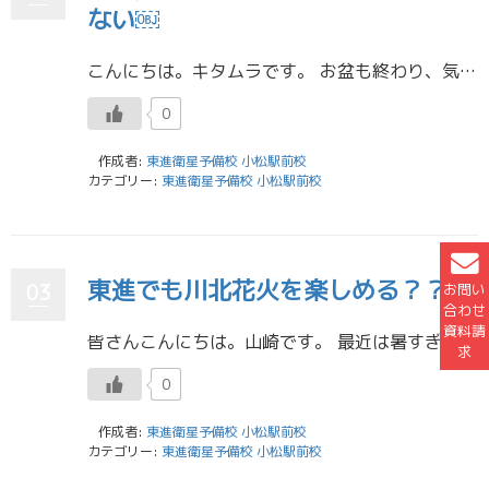
ない￼
こんにちは。キタムラです。 お盆も終わり、気づけば二学期がもうすぐそこまで来ていますね。 しかし秋の気配は感じられず暑い日が続いているのでみなさん体調には気をつけましょう。 前回のブログで夏は受験の天王山という話をしたの […]
0
作成者:
東進衛星予備校 小松駅前校
カテゴリー:
東進衛星予備校 小松駅前校
東進でも川北花火を楽しめる？？
03
お問い
合わせ
資料請
皆さんこんにちは。山崎です。 最近は暑すぎて溶けそうですね。皆さん夏と言えば何が思いつきますか？ そう！花火ですよね！花火といえば今週末は、久しぶりに川北花火大会が開催されますね。コロナと去年の大雨で4年ぶりらしいですよ […]
求
0
作成者:
東進衛星予備校 小松駅前校
カテゴリー:
東進衛星予備校 小松駅前校