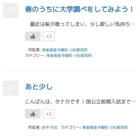
春のうちに大学調べをしてみよう！
23
最近は桜が散ってしまい、少し寂しい気持ちになっています。梅雨が近づいていると考えるとさらに憂鬱な気持ちになりますね。でも夏が来るのは楽しみかも…！ 私はついに大学4年生、大学生ラストの1年になってしまいました。時の流 […]
+2
作成者:
東進衛星予備校 小松駅前校
カテゴリー:
東進衛星予備校 小松駅前校
あと少し
21
こんばんは、タナカです☽ 国公立前期入試まで残りわずかとなりましたね。この時期、もう既に第一志望の受験を受け終えた生徒が増えてきて、周りで受験から解放されて気分が楽になっている友達も少なからずいると思います。それでも、周 […]
+2
作成者:
田中 先生
カテゴリー:
東進衛星予備校 小松駅前校