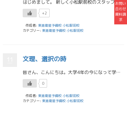
はじめまして。 新しく小松駅前校のスタッフとして働かせていただくことになりました、須谷 風凛と申します。 下の名前は「風凛」と書いて「ふわり」と読みます。 母がつけてくれたものでとても気に入っているのですが、なかなか読め […]
お問い
合わせ
+2
資料請
求
作成者:
東進衛星予備校 小松駅前校
カテゴリー:
東進衛星予備校 小松駅前校
文理、選択の時
11
皆さん、こんにちは。大学4年の今になって学校の給食を懐かしんでる辻口です。9月に教育実習に行きその時に給食をいただくことができ、味やメニュー、生徒の配膳の様子など懐かしいと思うものがたくさんありました！給食って中学までの […]
0
作成者:
東進衛星予備校 小松駅前校
カテゴリー:
東進衛星予備校 小松駅前校