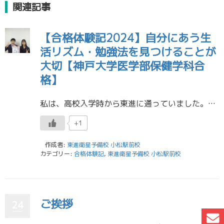
関連記事
【合格体験記2024】自分にあう生
活リズム・勉強法を見つけることが
大切【神戸大学医学部保健学科合
格】
私は、高校入学時から東進に通っていました。最初の頃は閉館時間まで東進に残って学習していましたが、その後の家での睡眠時間確保から逆算した結果、翌日にずっと疲れが残ってしまっては自分に合わないと気づき、東進の担任の先生とも相 […]
+1
作成者:
東進衛星予備校 小松駅前校
カテゴリー:
合格体験記
,
東進衛星予備校 小松駅前校
ご挨拶
24