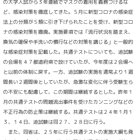
の大学入試から３年連続でマスクの着用を義務づけるな
ど、感染対策を徹底してきた。５月に新型コロナの感染症
法上の分類が５類に引き下げられたことを受け、新型コロ
ナの感染対策を撤廃。実施要項では「流行状況を踏まえ、
換気の確保や手洗いの慣行などの対策を講じる」と一般的
な感染症対策を記載した。共通テストについても、追試験
の会場を４７都道府県で設けていたが、今年度は２会場へ
と以前の体制に戻す。一方、追試験の実施を通常より１週
間長い２週間後としていたが、急激な変化に伴う受験生ら
の不安にも配慮して、この期間は継続するとした。昨年１
月の共通テストの問題流出事件を受けたカンニングなどの
不正行為の防止策は継続する。共通テストは２４年１月１
３、１４日、追試験は同２７、２８日に行う。
また、同省は、２５年に行う共通テストの実施大綱も発