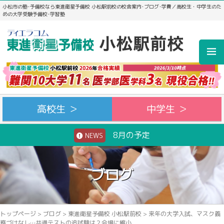
小松市の塾･予備校なら東進衛星予備校 小松駅前校の校舎案内･ブログ･学費／高校生・中学生のた
めの大学受験予備校･学習塾
高校生 ＞
中学生 ＞
8月の予定
NEWS
ブログ
トップページ
>
ブログ
>
東進衛星予備校 小松駅前校
>
来年の大学入試、マスク義
務づけなし…共通テストの追試験は２会場に縮小