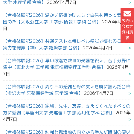
大学 水産学部 合格】
2026年4月7日
【合格体験記2026】温かい応援や励ましで自信を持って受験に
お問い
臨めた【大阪公立大学 工学部 情報工学科 合格】
2026年4月7
合わせ
日
資料請
求
【合格体験記2026】共通テスト本番レベル模試で慣れることで
実力を発揮【神戸大学 経済学部 合格】
2026年4月7日
【合格体験記2026】早い段階で数Ⅲの受講を終え、苦手分野に
集中【東北大学 工学部 電気情報物理工学科 合格】
2026年4月
7日
【合格体験記2026】周りへの感謝と母の支えを胸に掴んだ合格
【金沢大学 医薬保健学域 医学類 合格】
2026年4月7日
【合格体験記2026】家族、先生、友達、支えてくれたすべての
方に感謝【早稲田大学 先進理工学部 応用化学科 合格】
2026年
4月7日
【合格体験記2026】勉強と部活動の両立から学んだ時間の使い