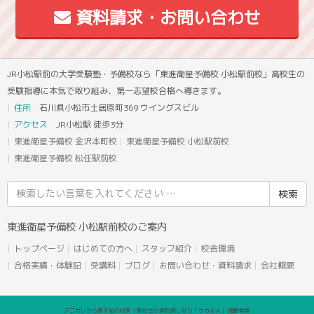
資料請求・お問い合わせ
JR小松駅前の大学受験塾・予備校なら「東進衛星予備校 小松駅前校」高校生の
受験指導に本気で取り組み、第一志望校合格へ導きます。
住所
石川県小松市土居原町369 ウイングスビル
アクセス
JR小松駅 徒歩3分
東進衛星予備校 金沢本町校
東進衛星予備校 小松駅前校
東進衛星予備校 松任駅前校
検
索
結
東進衛星予備校 小松駅前校のご案内
果:
トップページ
はじめての方へ
スタッフ紹介
校舎環境
合格実績・体験記
受講料
ブログ
お問い合わせ・資料請求
会社概要
アコガレから探す私の将来！高校生の進路探しなら「ウカルメ」 掲載教室