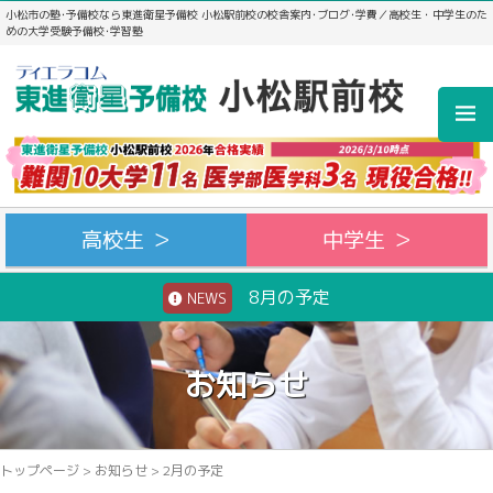
小松市の塾･予備校なら東進衛星予備校 小松駅前校の校舎案内･ブログ･学費／高校生・中学生のた
めの大学受験予備校･学習塾
高校生 ＞
中学生 ＞
8月の予定
NEWS
お知らせ
トップページ
>
お知らせ
>
2月の予定