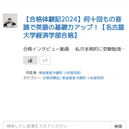
【合格体験記2024】何十回もの音
読で英語の基礎力アップ！【名古屋
大学経済学部合格】
合格インタビュー動画 私が本格的に受験勉強を始めたのは、高２の6月頃です。当時、私の成績は第一志望を目指せる状態ではなく、東進の担任の先生と何度も相談し、このままではいけないと思って部活を辞め、受験勉強に注力しようと決 […]
+3
作成者:
東進衛星予備校 小松駅前校
カテゴリー:
合格体験記
,
東進衛星予備校 小松駅前校
検