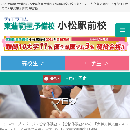
小松市の塾･予備校なら東進衛星予備校 小松駅前校の校舎案内･ブログ･学費／高校生・中学生のた
めの大学受験予備校･学習塾
高校生 ＞
中学生 ＞
8月の予定
NEWS
ブログ
トップページ
>
ブログ
>
合格体験記
>
【合格体験記2024】「大学入学共通テスト
ReadingⅢ」で英語の成績アップ【朝日大学歯学部歯学科合格】