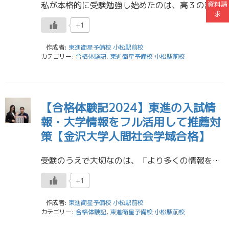
資料請
私が本格的に受験勉強し始めたのは、高３の部活終了後です。東進では、早期に受講を終わらせ、共通テストと志望校の過去問演習講座を開始することを意識し、部活後、そのまま東進に行き、家族が迎えに来るまで学習していました。 私にと […]
求
+1
作成者:
東進衛星予備校 小松駅前校
カテゴリー:
合格体験記
,
東進衛星予備校 小松駅前校
【合格体験記2024】東進の入試情
報・大学情報をフル活用して推薦対
策【金沢大学人間社会学域合格】
受験のうえで大切なのは、「より多くの情報をより早く手に入れる」ことだと思います。私は、大学のホームページを定期的に欠かさずチェックしたり、東進で、過去に同じ受験方法で合格した先輩の例を聞いたりして、情報を得ていました。特 […]
+1
作成者:
東進衛星予備校 小松駅前校
カテゴリー:
合格体験記
,
東進衛星予備校 小松駅前校